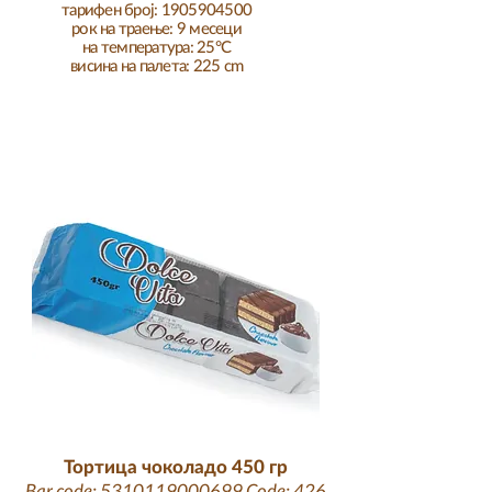
тарифен број: 1905904500
рок на траење: 9 месеци
на температура: 25°C
висина на палета: 225 cm
Тортица чоколадо 450 гр
Bar code:
5310119000699
Code: 426