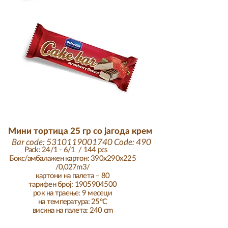
Мини тортица 25 гр со јагода крем
Bar code:
5310119001740
Code: 490
Pack: 24/1 - 6/1 / 144 pcs
Бокс/амбалажен картон: 390x290x225
/0,027m3/
картони на палета – 80
тарифен број: 1905904500
рок на траење: 9 месеци
на температура: 25°C
висина на палета: 240 cm