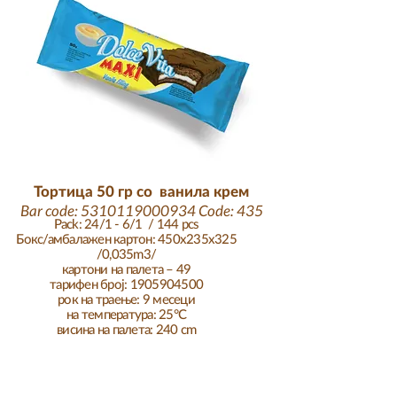
Тортица 50 гр со ванила крем
Bar code:
5310119000934
Code: 435
Pack: 24/1 - 6/1 / 144 pcs
Бокс/амбалажен картон: 450x235x325
/0,035m3/
картони на палета – 49
тарифен број: 1905904500
рок на траење: 9 месеци
на температура: 25°C
висина на палета: 240 cm