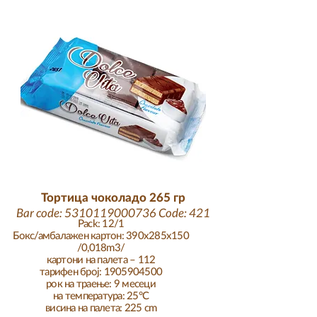
Тортица чоколадо 265 гр
Bar code:
5310119000736
Code: 421
Pack: 12/1
Бокс/амбалажен картон: 390x285x150
/0,018m3/
картони на палета – 112
тарифен број: 1905904500
рок на траење: 9 месеци
на температура: 25°C
висина на палета: 225 cm