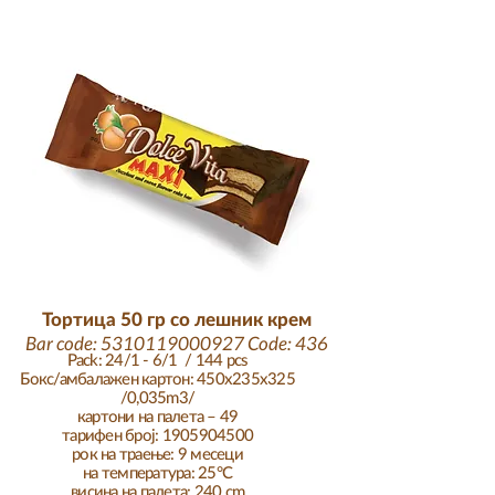
Тортица 50 гр со лешник крем
Bar code:
5310119000927
Code: 436
Pack: 24/1 - 6/1 / 144 pcs
Бокс/амбалажен картон: 450x235x325
/0,035m3/
картони на палета – 49
тарифен број: 1905904500
рок на траење: 9 месеци
на температура: 25°C
висина на палета: 240 cm