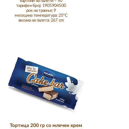
картони на палети – 90
тарифен број:
1905904500
рок на траење: 9
месеци
на температура: 25°C
висина на палета: 267 cm
Тортица 200 гр со млечен крем