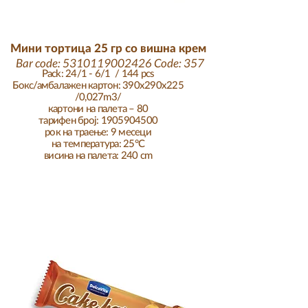
Мини тортица 25 гр со вишна крем
Bar code:
5310119002426
Code: 357
Pack: 24/1 - 6/1 / 144 pcs
Бокс/амбалажен картон: 390x290x225
/0,027m3/
картони на палета – 80
тарифен број: 1905904500
рок на траење: 9 месеци
на температура: 25°C
висина на палета: 240 cm