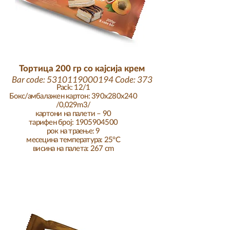
Тортица 200 гр со кајсија крем
Bar code:
5310119000194
Code: 373
Pack: 12/1
Бокс/амбалажен картон: 390x280x240
/0,029m3/
картони на палети – 90
тарифен број:
1905904500
рок на траење: 9
месеци
на температура: 25°C
висина на палета: 267 cm