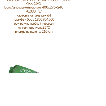
Pack: 16/1
Бокс/амбалажен картон: 400x295x240
/0,030m3/
картони на палета – 64
тарифен број: 1905904500
рок на употреба: 9 месеци
на температура: 25°C
висина на палета: 210 cm