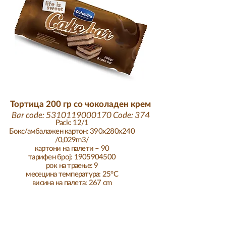
Тортица 200 гр со чоколаден крем
Bar code:
5310119000170
Code: 374
Pack: 12/1
Бокс/амбалажен картон: 390x280x240
/0,029m3/
картони на палети – 90
тарифен број:
1905904500
рок на траење: 9
месеци
на температура: 25°C
висина на палета: 267 cm