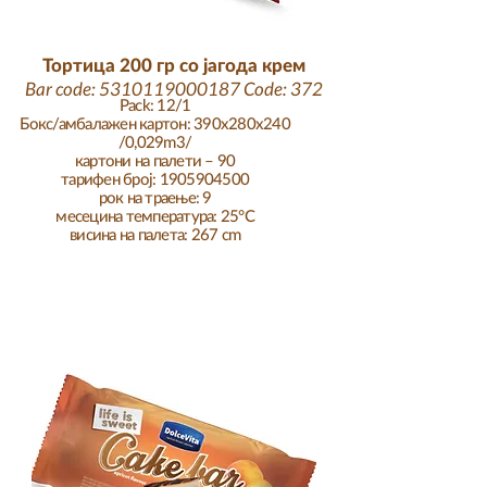
Тортица 200 гр со јагода крем
Bar code:
5310119000187
Code: 372
Pack: 12/1
Бокс/амбалажен картон: 390x280x240
/0,029m3/
картони на палети – 90
тарифен број:
1905904500
рок на траење: 9
месеци
на температура: 25°C
висина на палета: 267 cm