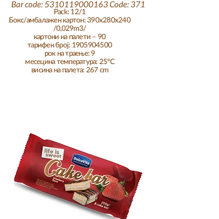
Bar code:
5310119000163
Code: 371
Pack: 12/1
Бокс/амбалажен картон: 390x280x240
/0,029m3/
картони на палети – 90
тарифен број:
1905904500
рок на траење: 9
месеци
на температура: 25°C
висина на палета: 267 cm